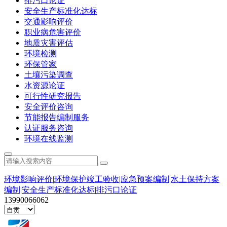
排污口论证
安全生产标准化达标
交通影响评价
职业病危害评价
地质灾害评估
环境检测
环保管家
土壤污染调查
水资源论证
可行性研究报告
安全评价咨询
节能报告编制服务
认证服务咨询
环境在线监测
环境影响评价
|
环境保护竣工验收
|
应急预案编制
|
水土保持方案
编制
|
安全生产标准化达标
|
排污口论证
13990066062