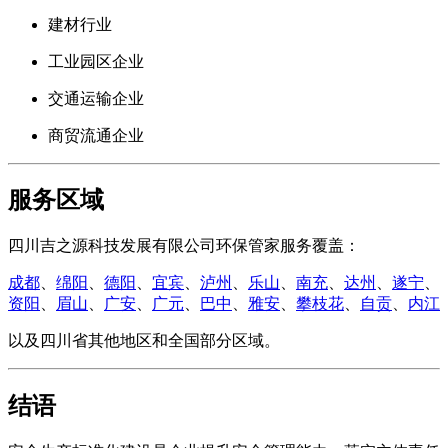
建材行业
工业园区企业
交通运输企业
商贸流通企业
服务区域
四川吉之源科技发展有限公司环保管家服务覆盖：
成都
、
绵阳
、
德阳
、
宜宾
、
泸州
、
乐山
、
南充
、
达州
、
遂宁
、
资阳
、
眉山
、
广安
、
广元
、
巴中
、
雅安
、
攀枝花
、
自贡
、
内江
以及四川省其他地区和全国部分区域。
结语