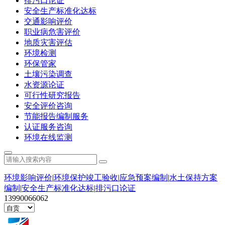
排污口论证
安全生产标准化达标
交通影响评价
职业病危害评价
地质灾害评估
环境检测
环保管家
土壤污染调查
水资源论证
可行性研究报告
安全评价咨询
节能报告编制服务
认证服务咨询
环境在线监测
环境影响评价
|
环境保护竣工验收
|
应急预案编制
|
水土保持方案
编制
|
安全生产标准化达标
|
排污口论证
13990066062