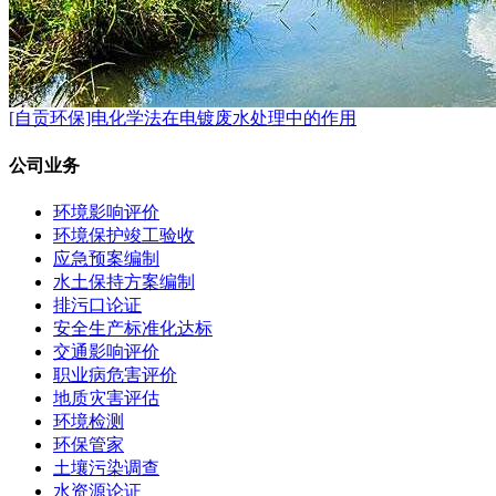
[自贡环保]电化学法在电镀废水处理中的作用
公司业务
环境影响评价
环境保护竣工验收
应急预案编制
水土保持方案编制
排污口论证
安全生产标准化达标
交通影响评价
职业病危害评价
地质灾害评估
环境检测
环保管家
土壤污染调查
水资源论证