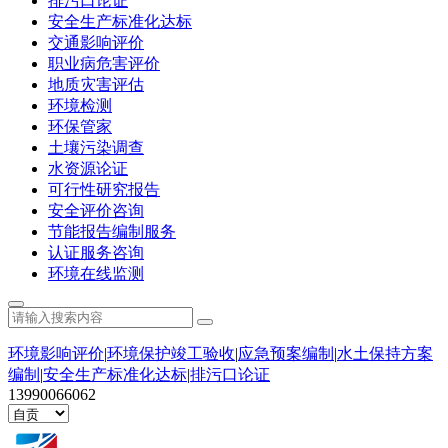
排污口论证
安全生产标准化达标
交通影响评价
职业病危害评价
地质灾害评估
环境检测
环保管家
土壤污染调查
水资源论证
可行性研究报告
安全评价咨询
节能报告编制服务
认证服务咨询
环境在线监测
环境影响评价
|
环境保护竣工验收
|
应急预案编制
|
水土保持方案
编制
|
安全生产标准化达标
|
排污口论证
13990066062