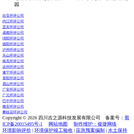
园
自贡环评公司
内江环评公司
宜宾环评公司
成都环评公司
绵阳环评公司
德阳环评公司
泸州环评公司
乐山环评公司
南充环评公司
达州环评公司
遂宁环评公司
资阳环评公司
眉山环评公司
广安环评公司
广元环评公司
巴中环评公司
雅安环评公司
攀枝花环评公司
Copyright © 2026 四川吉之源科技发展有限公司 备案号：
蜀
ICP备20015495号-1
网站地图
制作维护：俊捷网络
环境影响评价
|
环境保护竣工验收
|
应急预案编制
|
水土保持