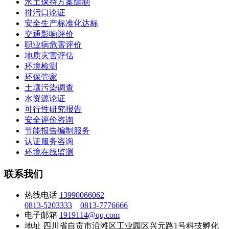
水土保持方案编制
排污口论证
安全生产标准化达标
交通影响评价
职业病危害评价
地质灾害评估
环境检测
环保管家
土壤污染调查
水资源论证
可行性研究报告
安全评价咨询
节能报告编制服务
认证服务咨询
环境在线监测
联系我们
热线电话
13990066062
0813-5203333
0813-7776666
电子邮箱
1919114@qq.com
地址
四川省自贡市沿滩区工业园区兴元路1号科技孵化