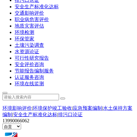
排污口论证
安全生产标准化达标
交通影响评价
职业病危害评价
地质灾害评估
环境检测
环保管家
土壤污染调查
水资源论证
可行性研究报告
安全评价咨询
节能报告编制服务
认证服务咨询
环境在线监测
环境影响评价
|
环境保护竣工验收
|
应急预案编制
|
水土保持方案
编制
|
安全生产标准化达标
|
排污口论证
13990066062