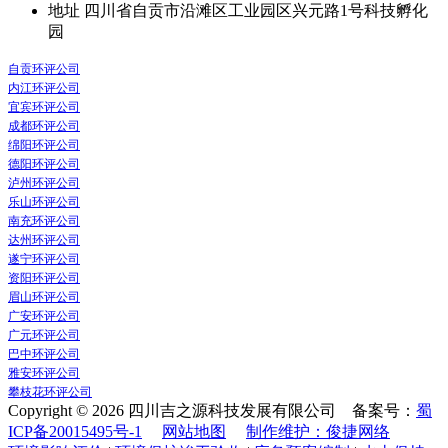
地址
四川省自贡市沿滩区工业园区兴元路1号科技孵化
园
自贡环评公司
内江环评公司
宜宾环评公司
成都环评公司
绵阳环评公司
德阳环评公司
泸州环评公司
乐山环评公司
南充环评公司
达州环评公司
遂宁环评公司
资阳环评公司
眉山环评公司
广安环评公司
广元环评公司
巴中环评公司
雅安环评公司
攀枝花环评公司
Copyright © 2026 四川吉之源科技发展有限公司 备案号：
蜀
ICP备20015495号-1
网站地图
制作维护：俊捷网络