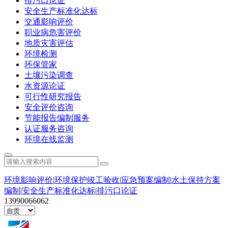
排污口论证
安全生产标准化达标
交通影响评价
职业病危害评价
地质灾害评估
环境检测
环保管家
土壤污染调查
水资源论证
可行性研究报告
安全评价咨询
节能报告编制服务
认证服务咨询
环境在线监测
环境影响评价
|
环境保护竣工验收
|
应急预案编制
|
水土保持方案
编制
|
安全生产标准化达标
|
排污口论证
13990066062