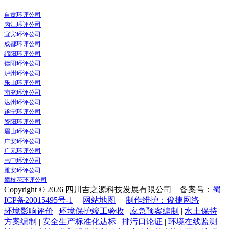
自贡环评公司
内江环评公司
宜宾环评公司
成都环评公司
绵阳环评公司
德阳环评公司
泸州环评公司
乐山环评公司
南充环评公司
达州环评公司
遂宁环评公司
资阳环评公司
眉山环评公司
广安环评公司
广元环评公司
巴中环评公司
雅安环评公司
攀枝花环评公司
Copyright © 2026 四川吉之源科技发展有限公司 备案号：
蜀
ICP备20015495号-1
网站地图
制作维护：俊捷网络
环境影响评价
|
环境保护竣工验收
|
应急预案编制
|
水土保持
方案编制
|
安全生产标准化达标
|
排污口论证
|
环境在线监测
|