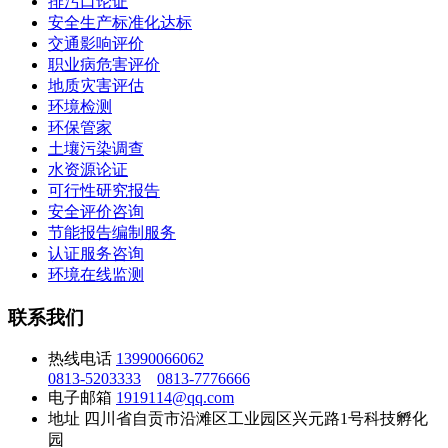
排污口论证
安全生产标准化达标
交通影响评价
职业病危害评价
地质灾害评估
环境检测
环保管家
土壤污染调查
水资源论证
可行性研究报告
安全评价咨询
节能报告编制服务
认证服务咨询
环境在线监测
联系我们
热线电话
13990066062
0813-5203333
0813-7776666
电子邮箱
1919114@qq.com
地址
四川省自贡市沿滩区工业园区兴元路1号科技孵化
园