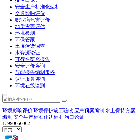
排污口论证
安全生产标准化达标
交通影响评价
职业病危害评价
地质灾害评估
环境检测
环保管家
土壤污染调查
水资源论证
可行性研究报告
安全评价咨询
节能报告编制服务
认证服务咨询
环境在线监测
环境影响评价
|
环境保护竣工验收
|
应急预案编制
|
水土保持方案
编制
|
安全生产标准化达标
|
排污口论证
13990066062