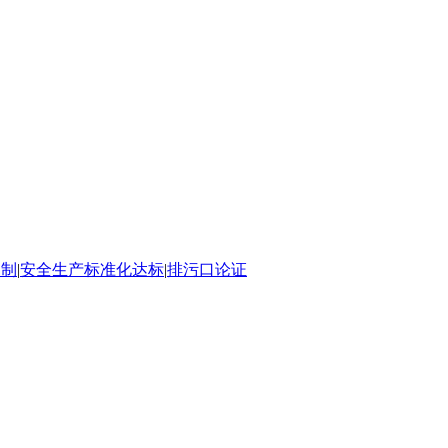
编制
|
安全生产标准化达标
|
排污口论证