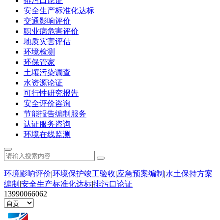
排污口论证
安全生产标准化达标
交通影响评价
职业病危害评价
地质灾害评估
环境检测
环保管家
土壤污染调查
水资源论证
可行性研究报告
安全评价咨询
节能报告编制服务
认证服务咨询
环境在线监测
环境影响评价
|
环境保护竣工验收
|
应急预案编制
|
水土保持方案
编制
|
安全生产标准化达标
|
排污口论证
13990066062