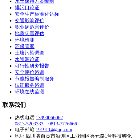
水土保持方案编制
排污口论证
安全生产标准化达标
交通影响评价
职业病危害评价
地质灾害评估
环境检测
环保管家
土壤污染调查
水资源论证
可行性研究报告
安全评价咨询
节能报告编制服务
认证服务咨询
环境在线监测
联系我们
热线电话
13990066062
0813-5203333
0813-7776666
电子邮箱
1919114@qq.com
地址
四川省自贡市沿滩区工业园区兴元路1号科技孵化