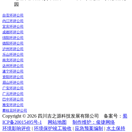
园
自贡环评公司
内江环评公司
宜宾环评公司
成都环评公司
绵阳环评公司
德阳环评公司
泸州环评公司
乐山环评公司
南充环评公司
达州环评公司
遂宁环评公司
资阳环评公司
眉山环评公司
广安环评公司
广元环评公司
巴中环评公司
雅安环评公司
攀枝花环评公司
Copyright © 2026 四川吉之源科技发展有限公司 备案号：
蜀
ICP备20015495号-1
网站地图
制作维护：俊捷网络
环境影响评价
|
环境保护竣工验收
|
应急预案编制
|
水土保持