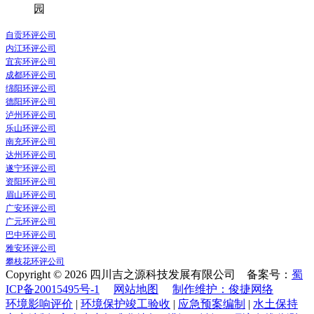
园
自贡环评公司
内江环评公司
宜宾环评公司
成都环评公司
绵阳环评公司
德阳环评公司
泸州环评公司
乐山环评公司
南充环评公司
达州环评公司
遂宁环评公司
资阳环评公司
眉山环评公司
广安环评公司
广元环评公司
巴中环评公司
雅安环评公司
攀枝花环评公司
Copyright © 2026 四川吉之源科技发展有限公司 备案号：
蜀
ICP备20015495号-1
网站地图
制作维护：俊捷网络
环境影响评价
|
环境保护竣工验收
|
应急预案编制
|
水土保持