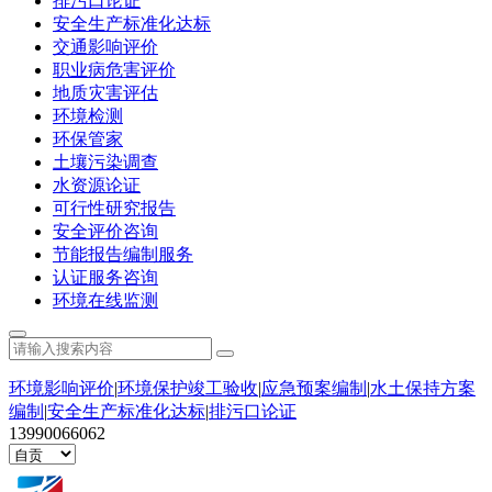
排污口论证
安全生产标准化达标
交通影响评价
职业病危害评价
地质灾害评估
环境检测
环保管家
土壤污染调查
水资源论证
可行性研究报告
安全评价咨询
节能报告编制服务
认证服务咨询
环境在线监测
环境影响评价
|
环境保护竣工验收
|
应急预案编制
|
水土保持方案
编制
|
安全生产标准化达标
|
排污口论证
13990066062