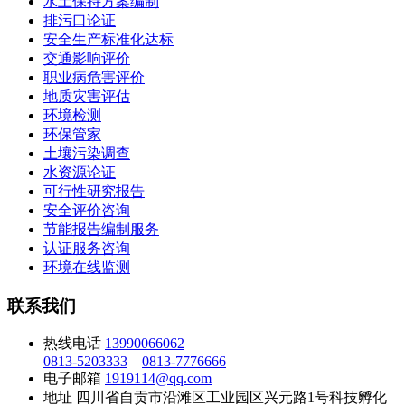
水土保持方案编制
排污口论证
安全生产标准化达标
交通影响评价
职业病危害评价
地质灾害评估
环境检测
环保管家
土壤污染调查
水资源论证
可行性研究报告
安全评价咨询
节能报告编制服务
认证服务咨询
环境在线监测
联系我们
热线电话
13990066062
0813-5203333
0813-7776666
电子邮箱
1919114@qq.com
地址
四川省自贡市沿滩区工业园区兴元路1号科技孵化