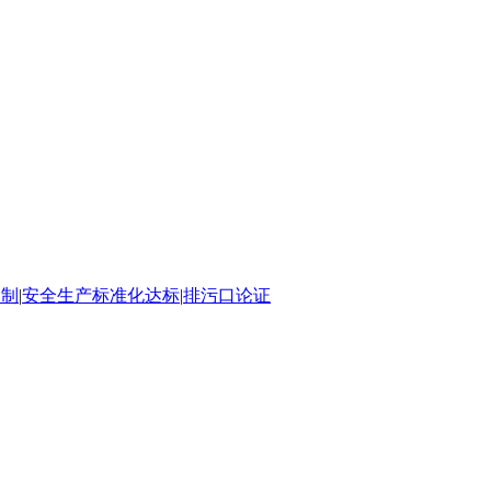
编制
|
安全生产标准化达标
|
排污口论证