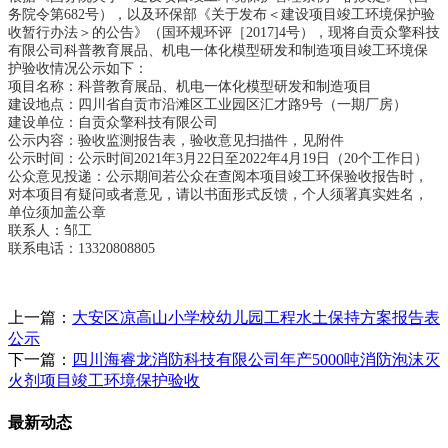
务院令第
682号），以及环保部《关于发布＜建设项目竣工环境保护验
收暂行办法＞的公告》（国环规环评［2017]4号），现将自贡众擎科技
有限公司科普教育展品、机电一体化模型研发和制造项目竣工环境保
护验收情况公示如下：
项目名称：科普教育展品、机电一体化模型研发和制造项目
建设地点：四川省自贡市沿滩区工业园区汇才路
9号（一期厂房）
建设单位：自贡众擎科技有限公司
公示内容：验收监测报告表，验收意见扫描件，见附件
公示时间：公示时间
2021年
3
月
22
日至
202
2
年
4
月
19
日（
20个工作日）
公众意见投递：公示期间若公众在查阅本项目竣工环保验收报告时，
对本项目有疑问或者意见，请以书面形式反馈，个人须署真实姓名，
单位须加盖公章
联系人：
邹工
联系电话：
13320808805
上一篇：
大安区凉高山小学校幼儿园工程水土保持方案报告表
公示
下一篇：
四川海睿龙消防科技有限公司年产5000吨消防泡沫灭
火剂项目竣工环境保护验收
最新动态