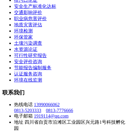
排污口论证
安全生产标准化达标
交通影响评价
职业病危害评价
地质灾害评估
环境检测
环保管家
土壤污染调查
水资源论证
可行性研究报告
安全评价咨询
节能报告编制服务
认证服务咨询
环境在线监测
联系我们
热线电话
13990066062
0813-5203333
0813-7776666
电子邮箱
1919114@qq.com
地址
四川省自贡市沿滩区工业园区兴元路1号科技孵化
园