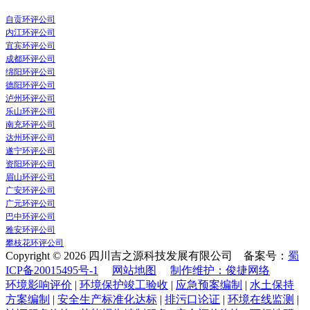
自贡环评公司
内江环评公司
宜宾环评公司
成都环评公司
绵阳环评公司
德阳环评公司
泸州环评公司
乐山环评公司
南充环评公司
达州环评公司
遂宁环评公司
资阳环评公司
眉山环评公司
广安环评公司
广元环评公司
巴中环评公司
雅安环评公司
攀枝花环评公司
Copyright © 2026 四川吉之源科技发展有限公司 备案号：
蜀
ICP备20015495号-1
网站地图
制作维护：俊捷网络
环境影响评价
|
环境保护竣工验收
|
应急预案编制
|
水土保持
方案编制
|
安全生产标准化达标
|
排污口论证
|
环境在线监测
|