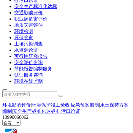
排污口论证
安全生产标准化达标
交通影响评价
职业病危害评价
地质灾害评估
环境检测
环保管家
土壤污染调查
水资源论证
可行性研究报告
安全评价咨询
节能报告编制服务
认证服务咨询
环境在线监测
环境影响评价
|
环境保护竣工验收
|
应急预案编制
|
水土保持方案
编制
|
安全生产标准化达标
|
排污口论证
13990066062