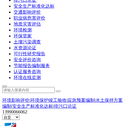
排污口论证
安全生产标准化达标
交通影响评价
职业病危害评价
地质灾害评估
环境检测
环保管家
土壤污染调查
水资源论证
可行性研究报告
安全评价咨询
节能报告编制服务
认证服务咨询
环境在线监测
环境影响评价
|
环境保护竣工验收
|
应急预案编制
|
水土保持方案
编制
|
安全生产标准化达标
|
排污口论证
13990066062