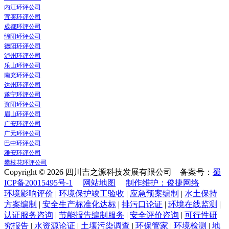
内江环评公司
宜宾环评公司
成都环评公司
绵阳环评公司
德阳环评公司
泸州环评公司
乐山环评公司
南充环评公司
达州环评公司
遂宁环评公司
资阳环评公司
眉山环评公司
广安环评公司
广元环评公司
巴中环评公司
雅安环评公司
攀枝花环评公司
Copyright © 2026 四川吉之源科技发展有限公司 备案号：
蜀
ICP备20015495号-1
网站地图
制作维护：俊捷网络
环境影响评价
|
环境保护竣工验收
|
应急预案编制
|
水土保持
方案编制
|
安全生产标准化达标
|
排污口论证
|
环境在线监测
|
认证服务咨询
|
节能报告编制服务
|
安全评价咨询
|
可行性研
究报告
|
水资源论证
|
土壤污染调查
|
环保管家
|
环境检测
|
地