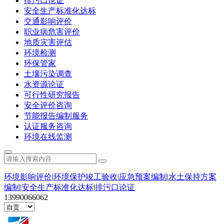
排污口论证
安全生产标准化达标
交通影响评价
职业病危害评价
地质灾害评估
环境检测
环保管家
土壤污染调查
水资源论证
可行性研究报告
安全评价咨询
节能报告编制服务
认证服务咨询
环境在线监测
环境影响评价
|
环境保护竣工验收
|
应急预案编制
|
水土保持方案
编制
|
安全生产标准化达标
|
排污口论证
13990066062