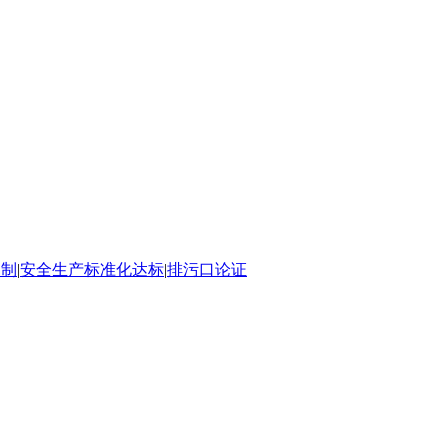
编制
|
安全生产标准化达标
|
排污口论证