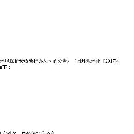
境保护验收暂行办法＞的公告》（国环规环评［2017]4
如下：
真实姓名，单位须加盖公章