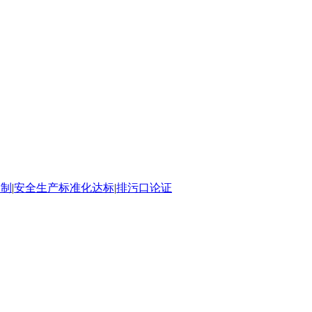
编制
|
安全生产标准化达标
|
排污口论证