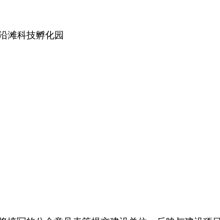
沿滩科技孵化园