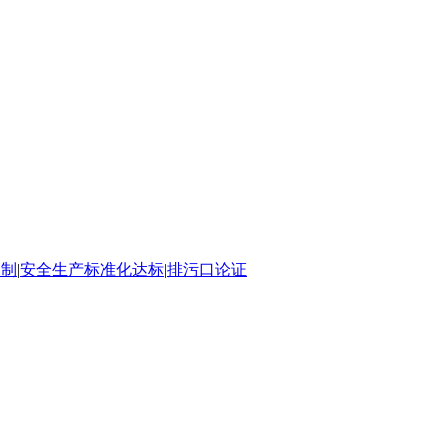
编制
|
安全生产标准化达标
|
排污口论证