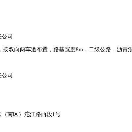
任公司
，按双向两车道布置，路基宽度
8m
，二级公路，沥青
任公司
区（南区）沱江路西段
1
号