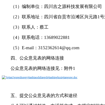
（
1
）
编制单位：
四川吉之源科技发展有限公司
（
2
）
联系地址：四川省
自贡市沿滩区兴元路
1
号
（
3
）联
系人：
蔡
工
（
4
）联
系电话：
13
689022881
（
5
）
E-mail
：
3152362614
@qq.com
四、
公众意见表的网络连接
公众意见表的网络连接见
：
附件
1
fujian1gongzhongyijianbiaoshifangshijianbingluxinjiangong.doc
五、
提交公众意见表的方式和途径