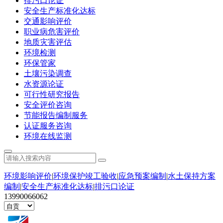
排污口论证
安全生产标准化达标
交通影响评价
职业病危害评价
地质灾害评估
环境检测
环保管家
土壤污染调查
水资源论证
可行性研究报告
安全评价咨询
节能报告编制服务
认证服务咨询
环境在线监测
环境影响评价
|
环境保护竣工验收
|
应急预案编制
|
水土保持方案
编制
|
安全生产标准化达标
|
排污口论证
13990066062