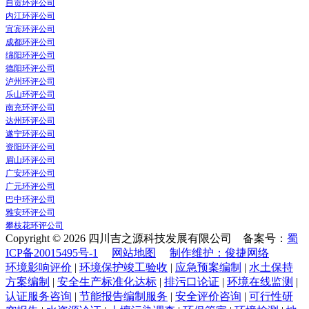
自贡环评公司
内江环评公司
宜宾环评公司
成都环评公司
绵阳环评公司
德阳环评公司
泸州环评公司
乐山环评公司
南充环评公司
达州环评公司
遂宁环评公司
资阳环评公司
眉山环评公司
广安环评公司
广元环评公司
巴中环评公司
雅安环评公司
攀枝花环评公司
Copyright © 2026 四川吉之源科技发展有限公司 备案号：
蜀
ICP备20015495号-1
网站地图
制作维护：俊捷网络
环境影响评价
|
环境保护竣工验收
|
应急预案编制
|
水土保持
方案编制
|
安全生产标准化达标
|
排污口论证
|
环境在线监测
|
认证服务咨询
|
节能报告编制服务
|
安全评价咨询
|
可行性研