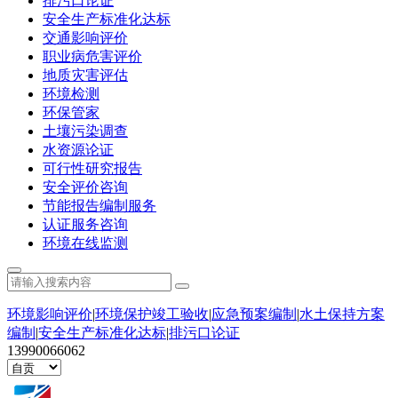
排污口论证
安全生产标准化达标
交通影响评价
职业病危害评价
地质灾害评估
环境检测
环保管家
土壤污染调查
水资源论证
可行性研究报告
安全评价咨询
节能报告编制服务
认证服务咨询
环境在线监测
环境影响评价
|
环境保护竣工验收
|
应急预案编制
|
水土保持方案
编制
|
安全生产标准化达标
|
排污口论证
13990066062