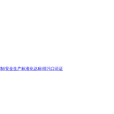
编制
|
安全生产标准化达标
|
排污口论证