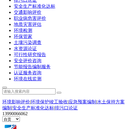
排污口论证
安全生产标准化达标
交通影响评价
职业病危害评价
地质灾害评估
环境检测
环保管家
土壤污染调查
水资源论证
可行性研究报告
安全评价咨询
节能报告编制服务
认证服务咨询
环境在线监测
环境影响评价
|
环境保护竣工验收
|
应急预案编制
|
水土保持方案
编制
|
安全生产标准化达标
|
排污口论证
13990066062