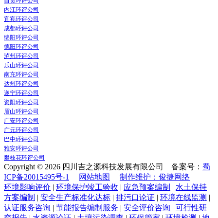
自贡环评公司
内江环评公司
宜宾环评公司
成都环评公司
绵阳环评公司
德阳环评公司
泸州环评公司
乐山环评公司
南充环评公司
达州环评公司
遂宁环评公司
资阳环评公司
眉山环评公司
广安环评公司
广元环评公司
巴中环评公司
雅安环评公司
攀枝花环评公司
Copyright © 2026 四川吉之源科技发展有限公司 备案号：
蜀
ICP备20015495号-1
网站地图
制作维护：俊捷网络
环境影响评价
|
环境保护竣工验收
|
应急预案编制
|
水土保持
方案编制
|
安全生产标准化达标
|
排污口论证
|
环境在线监测
|
认证服务咨询
|
节能报告编制服务
|
安全评价咨询
|
可行性研
究报告
|
水资源论证
|
土壤污染调查
|
环保管家
|
环境检测
|
地