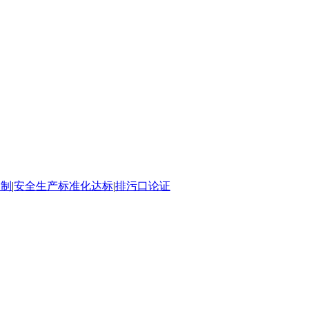
编制
|
安全生产标准化达标
|
排污口论证