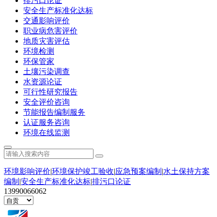
排污口论证
安全生产标准化达标
交通影响评价
职业病危害评价
地质灾害评估
环境检测
环保管家
土壤污染调查
水资源论证
可行性研究报告
安全评价咨询
节能报告编制服务
认证服务咨询
环境在线监测
环境影响评价
|
环境保护竣工验收
|
应急预案编制
|
水土保持方案
编制
|
安全生产标准化达标
|
排污口论证
13990066062