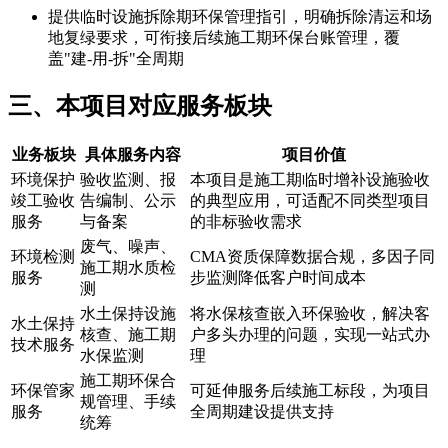
提供临时设施拆除期环保管理指引，明确拆除清运和场
地复绿要求，可衔接后续施工期环保台账管理，覆
盖"建-用-拆"全周期
三、本项目对应服务板块
业务板块
具体服务内容
项目价值
环境保护
验收监测、报
本项目是施工期临时增补设施验收
竣工验收
告编制、公示
的典型应用，可适配不同类型项目
服务
与备案
的非标验收需求
废气、噪声、
环境检测
CMA资质保障数据合规，多因子同
施工期水质检
服务
步监测降低客户时间成本
测
水土保持设施
将水保核查嵌入环保验收，解决客
水土保持
核查、施工期
户多头办理的问题，实现一站式办
技术服务
水保监测
理
施工期环保合
环保管家
可延伸服务后续施工标段，为项目
规管理、手续
服务
全周期建设提供支持
统筹