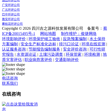
眉山环评公司
广安环评公司
广元环评公司
巴中环评公司
雅安环评公司
攀枝花环评公司
Copyright © 2026 四川吉之源科技发展有限公司 备案号：
蜀
ICP备20015495号-1
网站地图
制作维护：俊捷网络
环境影响评价
|
环境保护竣工验收
|
应急预案编制
|
水土保持
方案编制
|
安全生产标准化达标
|
排污口论证
|
环境在线监测
|
认证服务咨询
|
节能报告编制服务
|
安全评价咨询
|
可行性研
究报告
|
水资源论证
|
土壤污染调查
|
环保管家
|
环境检测
|
地
质灾害评估
|
职业病危害评价
|
交通影响评价
电话咨询
联系我们
在线咨询