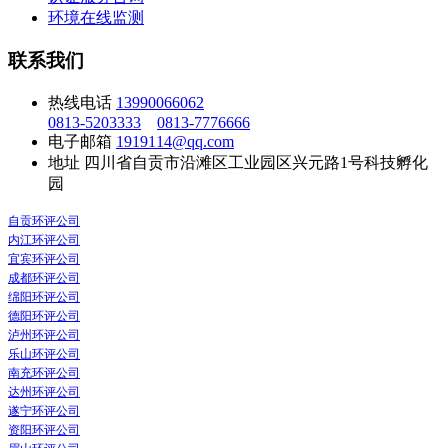
环境在线监测
联系我们
热线电话
13990066062
0813-5203333
0813-7776666
电子邮箱
1919114@qq.com
地址
四川省自贡市沿滩区工业园区兴元路1号科技孵化
园
自贡环评公司
内江环评公司
宜宾环评公司
成都环评公司
绵阳环评公司
德阳环评公司
泸州环评公司
乐山环评公司
南充环评公司
达州环评公司
遂宁环评公司
资阳环评公司