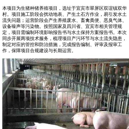
本项目为生猪种猪养殖项目，选址于宜宾市翠屏区双谊镇双华
村。项目施工阶段会扰动地表、产生土石方作业，易引发水土
流失问题；运营阶段会产生养殖废水、畜禽粪便、恶臭气体、
设备噪声等污染物。按照国家及四川省、宜宾市相关管理规
定，项目需编制环境影响报告书与水土保持方案报告书。本次
同步开展两项技术服务，梳理项目产污环节与水土流失隐患，
制定对应的管控和防治措施，完成报告编制、评审及报审工
作，保障项目合规建设与长期运营。