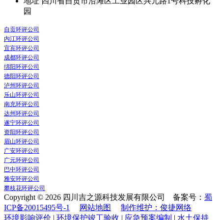
地址
四川省自贡市沿滩区工业园区兴元路1号科技孵化
园
自贡环评公司
内江环评公司
宜宾环评公司
成都环评公司
绵阳环评公司
德阳环评公司
泸州环评公司
乐山环评公司
南充环评公司
达州环评公司
遂宁环评公司
资阳环评公司
眉山环评公司
广安环评公司
广元环评公司
巴中环评公司
雅安环评公司
攀枝花环评公司
Copyright © 2026 四川吉之源科技发展有限公司 备案号：
蜀
ICP备20015495号-1
网站地图
制作维护：俊捷网络
环境影响评价
|
环境保护竣工验收
|
应急预案编制
|
水土保持