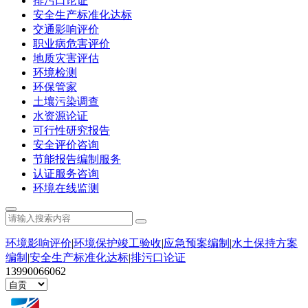
排污口论证
安全生产标准化达标
交通影响评价
职业病危害评价
地质灾害评估
环境检测
环保管家
土壤污染调查
水资源论证
可行性研究报告
安全评价咨询
节能报告编制服务
认证服务咨询
环境在线监测
环境影响评价
|
环境保护竣工验收
|
应急预案编制
|
水土保持方案
编制
|
安全生产标准化达标
|
排污口论证
13990066062