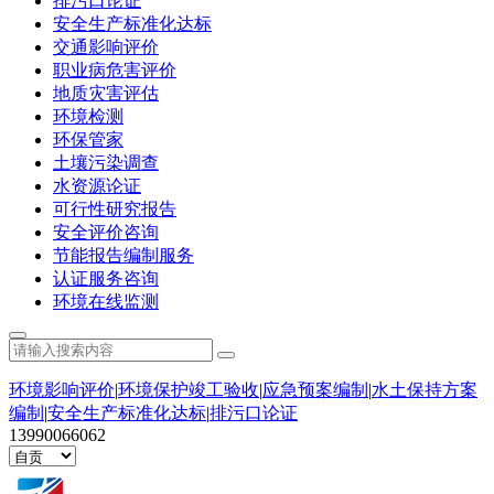
排污口论证
安全生产标准化达标
交通影响评价
职业病危害评价
地质灾害评估
环境检测
环保管家
土壤污染调查
水资源论证
可行性研究报告
安全评价咨询
节能报告编制服务
认证服务咨询
环境在线监测
环境影响评价
|
环境保护竣工验收
|
应急预案编制
|
水土保持方案
编制
|
安全生产标准化达标
|
排污口论证
13990066062