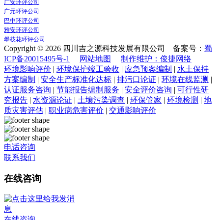
广安环评公司
广元环评公司
巴中环评公司
雅安环评公司
攀枝花环评公司
Copyright © 2026 四川吉之源科技发展有限公司 备案号：
蜀
ICP备20015495号-1
网站地图
制作维护：俊捷网络
环境影响评价
|
环境保护竣工验收
|
应急预案编制
|
水土保持
方案编制
|
安全生产标准化达标
|
排污口论证
|
环境在线监测
|
认证服务咨询
|
节能报告编制服务
|
安全评价咨询
|
可行性研
究报告
|
水资源论证
|
土壤污染调查
|
环保管家
|
环境检测
|
地
质灾害评估
|
职业病危害评价
|
交通影响评价
电话咨询
联系我们
在线咨询
在线咨询