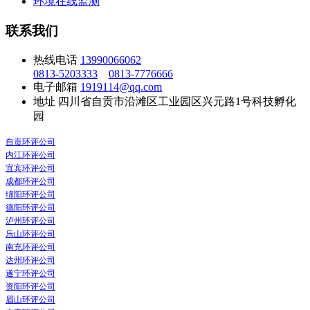
环境在线监测
联系我们
热线电话
13990066062
0813-5203333
0813-7776666
电子邮箱
1919114@qq.com
地址
四川省自贡市沿滩区工业园区兴元路1号科技孵化
园
自贡环评公司
内江环评公司
宜宾环评公司
成都环评公司
绵阳环评公司
德阳环评公司
泸州环评公司
乐山环评公司
南充环评公司
达州环评公司
遂宁环评公司
资阳环评公司
眉山环评公司