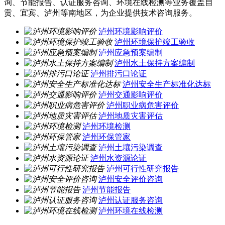
询、节能报告、认证服务咨询、环境在线检测等业务覆盖自
贡、宜宾、泸州等南地区，为企业提供技术咨询服务。
泸州环境影响评价
泸州环境保护竣工验收
泸州应急预案编制
泸州水土保持方案编制
泸州排污口论证
泸州安全生产标准化达标
泸州交通影响评价
泸州职业病危害评价
泸州地质灾害评估
泸州环境检测
泸州环保管家
泸州土壤污染调查
泸州水资源论证
泸州可行性研究报告
泸州安全评价咨询
泸州节能报告
泸州认证服务咨询
泸州环境在线检测