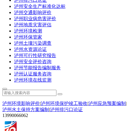
泸州排污口论证
泸州安全生产标准化达标
泸州交通影响评价
泸州职业病危害评价
泸州地质灾害评估
泸州环境检测
泸州环保管家
泸州土壤污染调查
泸州水资源论证
泸州可行性研究报告
泸州安全评价咨询
泸州节能报告编制服务
泸州认证服务咨询
泸州环境在线监测
泸州环境影响评价
|
泸州环境保护竣工验收
|
泸州应急预案编制
|
泸州水土保持方案编制
|
泸州排污口论证
13990066062