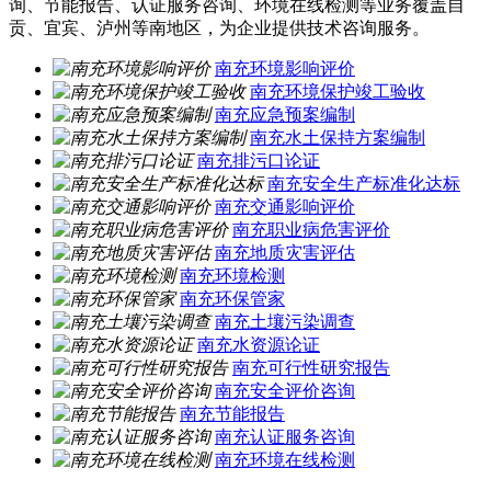
询、节能报告、认证服务咨询、环境在线检测等业务覆盖自
贡、宜宾、泸州等南地区，为企业提供技术咨询服务。
南充环境影响评价
南充环境保护竣工验收
南充应急预案编制
南充水土保持方案编制
南充排污口论证
南充安全生产标准化达标
南充交通影响评价
南充职业病危害评价
南充地质灾害评估
南充环境检测
南充环保管家
南充土壤污染调查
南充水资源论证
南充可行性研究报告
南充安全评价咨询
南充节能报告
南充认证服务咨询
南充环境在线检测