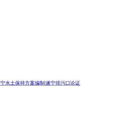
遂宁水土保持方案编制
|
遂宁排污口论证